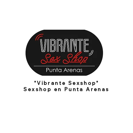
Cosmética íntima
Lencería Femenina
Lencería Masculina
"Vibrante Sexshop"
Sexshop en Punta Arenas