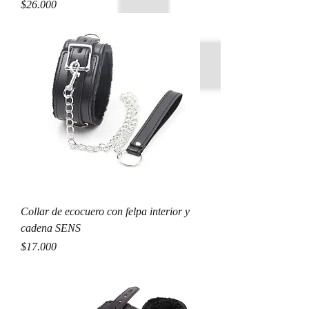
Precio
$26.000
Collar de ecocuero con felpa interior y
cadena SENS
Precio
$17.000