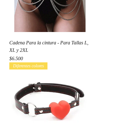
Cadena Para la cintura - Para Tallas L,
XL y 2XL
Precio
$6.500
Diferentes colores