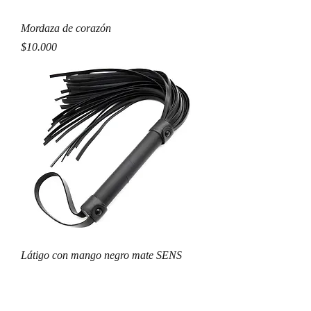
Mordaza de corazón
Precio
$10.000
Látigo con mango negro mate SENS
Precio
$9.000