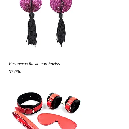
Pezoneras fucsia con borlas
Precio
$7.000