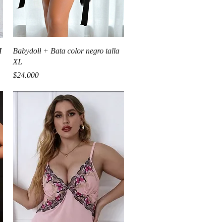
Vista rápida
M
Babydoll + Bata color negro talla
XL
Precio
$24.000