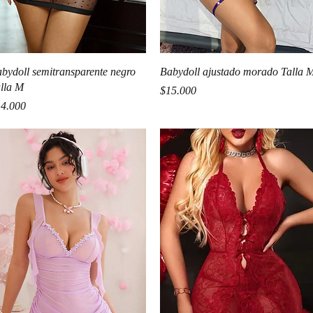
Vista rápida
Vista rápida
bydoll semitransparente negro
Babydoll ajustado morado Talla 
lla M
Precio
$15.000
ecio
4.000