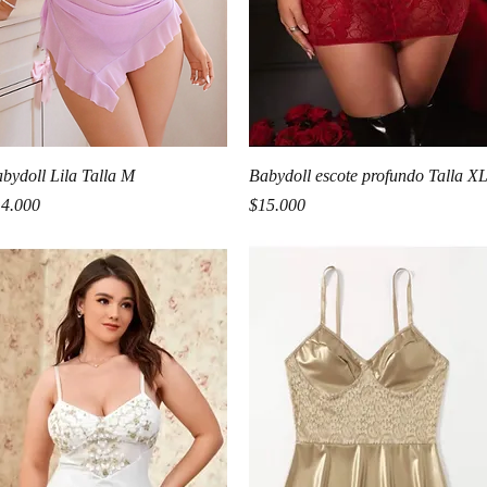
Vista rápida
Vista rápida
bydoll Lila Talla M
Babydoll escote profundo Talla X
ecio
Precio
4.000
$15.000