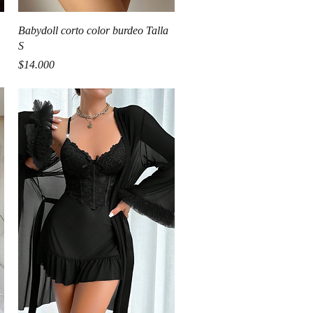
Vista rápida
Babydoll corto color burdeo Talla
S
Precio
$14.000