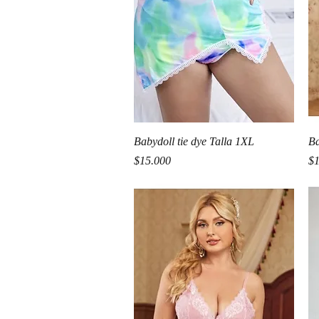
Vista rápida
Babydoll tie dye Talla 1XL
Ba
Precio
Pr
$15.000
$1