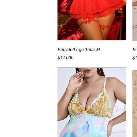
Vista rápida
Babydoll rojo Talla M
Ba
Precio
Pr
$14.000
$1