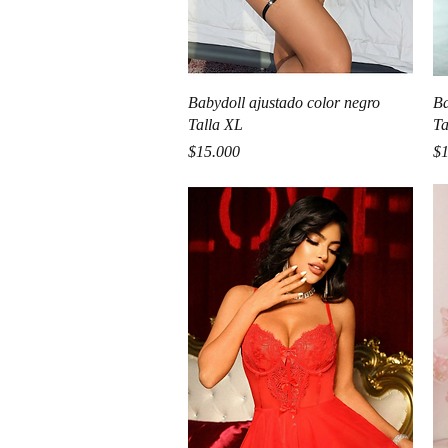
Vista rápida
Babydoll ajustado color negro
Ba
Talla XL
Ta
Precio
Pr
$15.000
$1