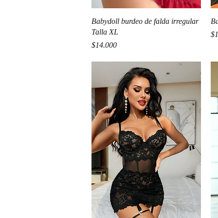
Vista rápida
Babydoll burdeo de falda irregular
Ba
Talla XL
Pr
$1
Precio
$14.000