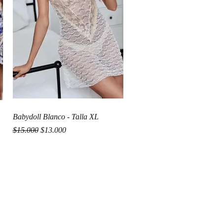
Vista rápida
Babydoll Blanco - Talla XL
Precio
Precio de oferta
$15.000
$13.000