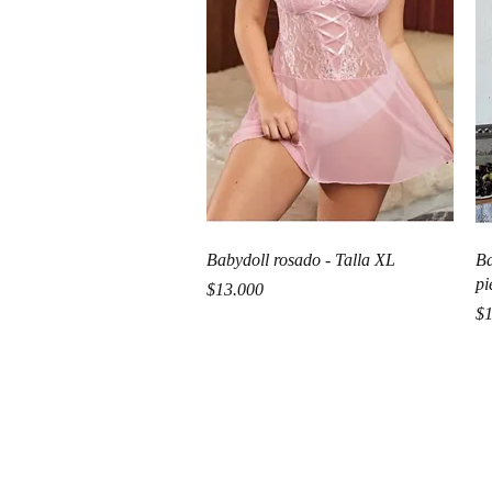
Vista rápida
Babydoll rosado - Talla XL
Ba
pi
Precio
$13.000
Pr
$1