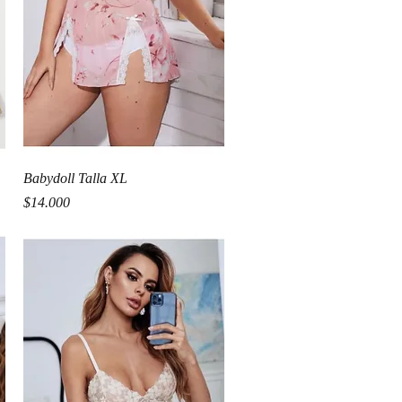
Vista rápida
Babydoll Talla XL
Precio
$14.000