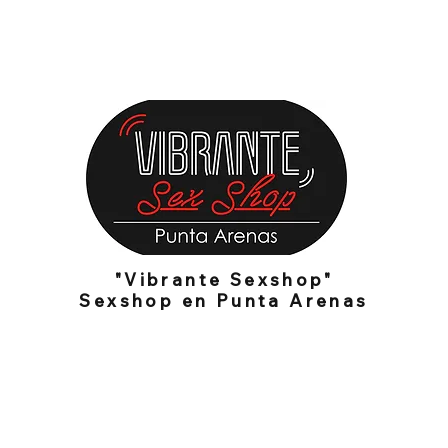
Cosmética íntima
Lencería Femenina
Lencería Masculina
"Vibrante Sexshop"
Sexshop en Punta Arenas