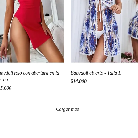
Vista rápida
Vista rápida
bydoll rojo con abertura en la
Babydoll abierto - Talla L
erna
Precio
$14.000
ecio
5.000
Cargar más