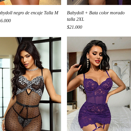
Vista rápida
Vista rápida
bydoll negro de encaje Talla M
Babydoll + Bata color morado
talla 2XL
ecio
6.000
Precio
$21.000