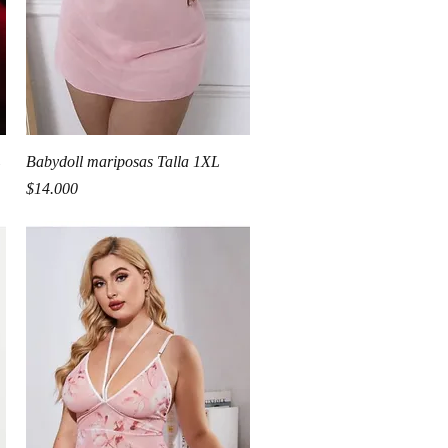
Vista rápida
L
Babydoll mariposas Talla 1XL
Precio
$14.000