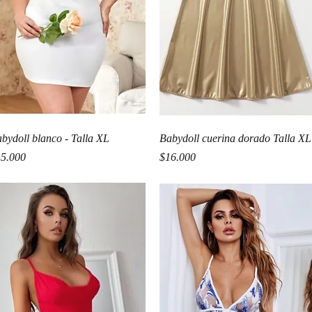
Vista rápida
Vista rápida
bydoll blanco - Talla XL
Babydoll cuerina dorado Talla XL
ecio
Precio
5.000
$16.000