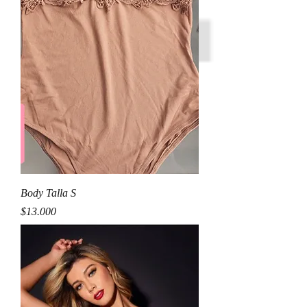
Body Talla S
Precio
$13.000